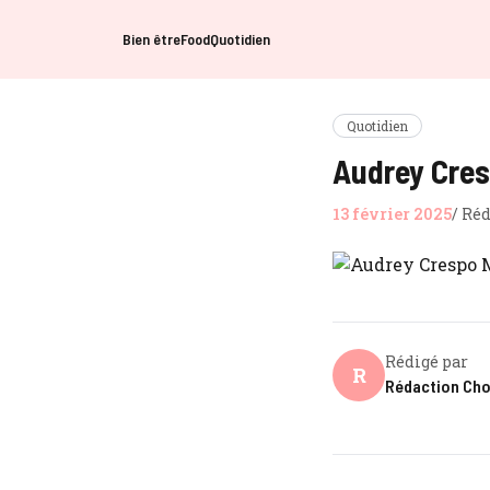
Bien être
Food
Quotidien
Quotidien
Audrey Cresp
13 février 2025
/
Réd
Rédigé par
R
Rédaction Ch