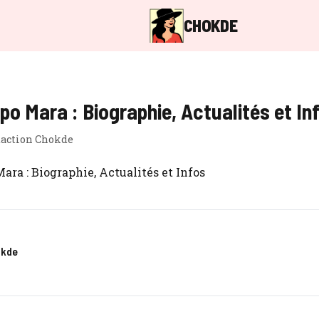
CHOKDE
o Mara : Biographie, Actualités et In
action Chokde
okde