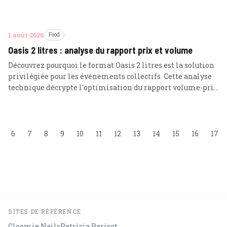
1 août 2026
Food
Oasis 2 litres : analyse du rapport prix et volume
Découvrez pourquoi le format Oasis 2 litres est la solution
privilégiée pour les événements collectifs. Cette analyse
technique décrypte l'optimisation du rapport volume-prix
et la gestion des stocks.
6
7
8
9
10
11
12
13
14
15
16
17
SITES DE RÉFÉRENCE
Gloomie Nails
Patricia Parisot