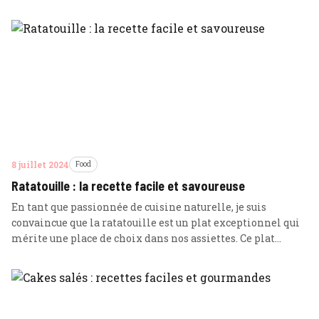
entre amis et des moments de détente bien mérités. Cette
boisson cubaine traditionnelle a su conquérir le monde
entier grâce à son équilibre parfait entre douceur et
acidité, et à son arôme enivrant … Lire plus
8 juillet 2024
Food
Ratatouille : la recette facile et savoureuse
En tant que passionnée de cuisine naturelle, je suis
convaincue que la ratatouille est un plat exceptionnel qui
mérite une place de choix dans nos assiettes. Ce plat
méditerranéen par excellence est un véritable voyage
gustatif, une symphonie de saveurs et de couleurs qui ravit
les papilles. La ratatouille est un plat généreux et sain, …
Lire plus