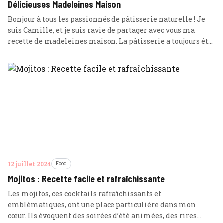
Délicieuses Madeleines Maison
Bonjour à tous les passionnés de pâtisserie naturelle ! Je
suis Camille, et je suis ravie de partager avec vous ma
recette de madeleines maison. La pâtisserie a toujours été
une passion pour moi, et j’ai un penchant particulier pour
les madeleines. Mon amour pour les madeleines a
commencé dès mon enfance. Ma grand-mère avait … Lire
plus
12 juillet 2024
Food
Mojitos : Recette facile et rafraîchissante
Les mojitos, ces cocktails rafraîchissants et
emblématiques, ont une place particulière dans mon
cœur. Ils évoquent des soirées d’été animées, des rires