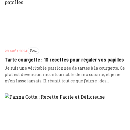
29 août 2024
Food
Tarte courgette : 10 recettes pour régaler vos papilles
Je suis une véritable passionnée de tartes à la courgette. Ce
plat est devenu un incontournable de ma cuisine, et je ne
m’en lasse jamais. Il réunit tout ce que j’aime : des
ingrédients sains, une préparation simple et un résultat
savoureux qui ravit toujours mes papilles. La courgette est
un légume riche en nutriments, … Lire plus