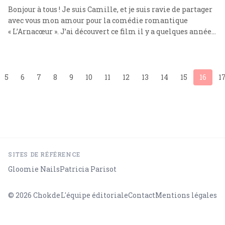
Bonjour à tous ! Je suis Camille, et je suis ravie de partager
avec vous mon amour pour la comédie romantique
« L’Arnacœur ». J’ai découvert ce film il y a quelques années,
et depuis, je ne cesse de le regarder en boucle. C’est un pur
moment de bonheur, une évasion dans un monde où
l’amour triomphe … Lire plus
5
6
7
8
9
10
11
12
13
14
15
16
1
SITES DE RÉFÉRENCE
Gloomie Nails
Patricia Parisot
© 2026
Chokde
L'équipe éditoriale
Contact
Mentions légales