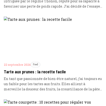
intriguée par le régime Thonon, réputé pour sa capacité à
favoriser une perte de poids rapide. J’ai décidé de l’essayer
par moi-même pour voir s’il répondait à ses promesses. Au
cours de la première phase, j’ai suivi un régime très
restrictif, principalement composé de protéines maigres
… Lire plus
22 septembre 2024
Food
Tarte aux prunes : la recette facile
En tant que passionnée de bien-être naturel, j’ai toujours eu
un faible pour les tartes aux fruits. Elles allient à
merveille la douceur des fruits, la croustillance de la pâte
et le réconfort d’un dessert fait maison. Parmi mes tartes
préférées, la tarte aux prunes occupe une place
particulière. Sa simplicité et son goût délicat … Lire plus