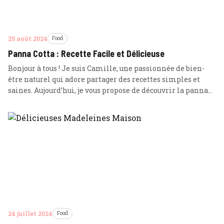
25 août 2024
Food
Panna Cotta : Recette Facile et Délicieuse
Bonjour à tous ! Je suis Camille, une passionnée de bien-
être naturel qui adore partager des recettes simples et
saines. Aujourd’hui, je vous propose de découvrir la panna
cotta, un dessert italien classique à la fois délicieux et
facile à réaliser. C’est une crème onctueuse et fondante qui
ravira vos papilles et impressionnera vos invités. … Lire
plus
24 juillet 2024
Food