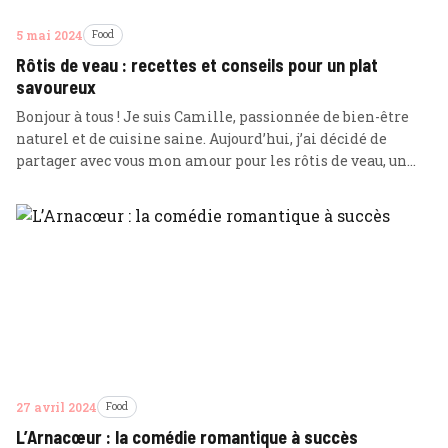
5 mai 2024
Food
Rôtis de veau : recettes et conseils pour un plat
savoureux
Bonjour à tous ! Je suis Camille, passionnée de bien-être
naturel et de cuisine saine. Aujourd’hui, j’ai décidé de
partager avec vous mon amour pour les rôtis de veau, un
plat savoureux et nutritif qui a toute sa place dans une
alimentation équilibrée. Le veau est une viande maigre et
riche en protéines, ce qui … Lire plus
27 avril 2024
Food
L’Arnacœur : la comédie romantique à succès