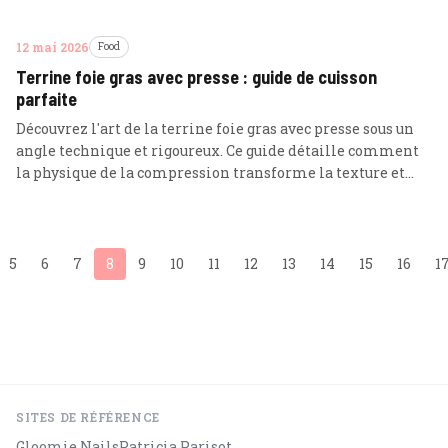
12 mai 2026
Food
Terrine foie gras avec presse : guide de cuisson
parfaite
Découvrez l'art de la terrine foie gras avec presse sous un
angle technique et rigoureux. Ce guide détaille comment
la physique de la compression transforme la texture et
optimise le rendement de vos foies gras maison.
5
6
7
8
9
10
11
12
13
14
15
16
1
SITES DE RÉFÉRENCE
Gloomie Nails
Patricia Parisot