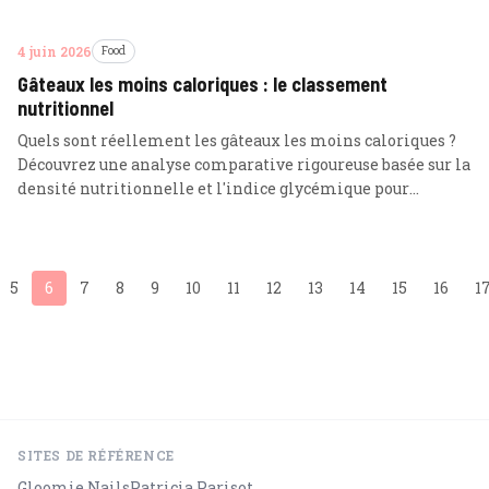
4 juin 2026
Food
Gâteaux les moins caloriques : le classement
nutritionnel
Quels sont réellement les gâteaux les moins caloriques ?
Découvrez une analyse comparative rigoureuse basée sur la
densité nutritionnelle et l'indice glycémique pour
concilier plaisir et gestion du poids.
5
6
7
8
9
10
11
12
13
14
15
16
1
SITES DE RÉFÉRENCE
Gloomie Nails
Patricia Parisot