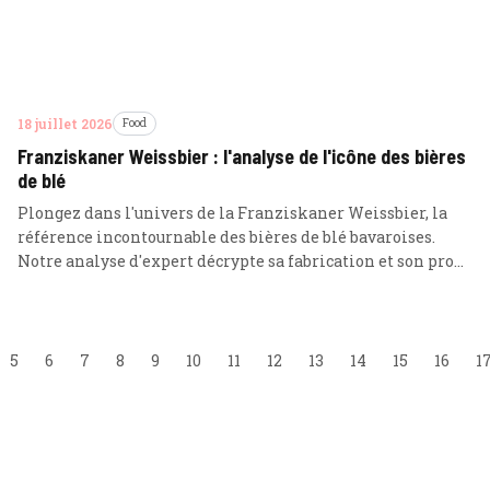
18 juillet 2026
Food
Franziskaner Weissbier : l'analyse de l'icône des bières
de blé
Plongez dans l'univers de la Franziskaner Weissbier, la
référence incontournable des bières de blé bavaroises.
Notre analyse d'expert décrypte sa fabrication et son profil
aromatique unique pour comprendre son succès mondial.
5
6
7
8
9
10
11
12
13
14
15
16
1