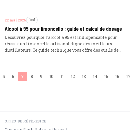
22 mai 2026
Food
Alcool à 95 pour limoncello : guide et calcul de dosage
Découvrez pourquoi l'alcool à 95 est indispensable pour
réussir un limoncello artisanal digne des meilleurs
distillateurs. Ce guide technique vous offre des outils de
calcul précis pour une dilution parfaite et une extraction
optimale des arômes.
5
6
7
8
9
10
11
12
13
14
15
16
1
SITES DE RÉFÉRENCE
Gloomie Nails
Patricia Parisot