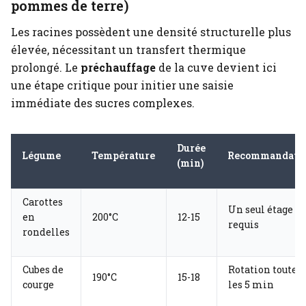
pommes de terre)
Les racines possèdent une densité structurelle plus
élevée, nécessitant un transfert thermique
prolongé. Le
préchauffage
de la cuve devient ici
une étape critique pour initier une saisie
immédiate des sucres complexes.
Durée
Légume
Température
Recommandati
(min)
Carottes
Un seul étage
en
200°C
12-15
requis
rondelles
Cubes de
Rotation toutes
190°C
15-18
courge
les 5 min