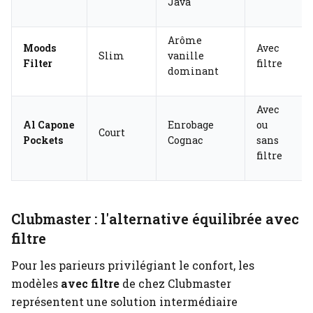
Java
Arôme
Moods
Avec
Slim
vanille
Filter
filtre
dominant
Avec
Al Capone
Enrobage
ou
Court
Pockets
Cognac
sans
filtre
Clubmaster : l'alternative équilibrée avec
filtre
Pour les parieurs privilégiant le confort, les
modèles
avec filtre
de chez Clubmaster
représentent une solution intermédiaire