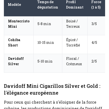
Temps de
Profil
Force
Modèle
dégustation
Dominant
(1 à 5)
Montecristo
Boisé /
5-8 min
3/5
Mini
Terreux
Cohiba
Épicé /
10-15 min
4/5
Short
Torréfié
Davidoff
Floral /
5-10 min
2/5
Silver
Crémeux
Davidoff Mini Cigarillos Silver et Gold :
l'élégance européenne
Pour ceux qui cherchent à s'éloigner de la force
cubaine, les productions dominicaines de Davidoff