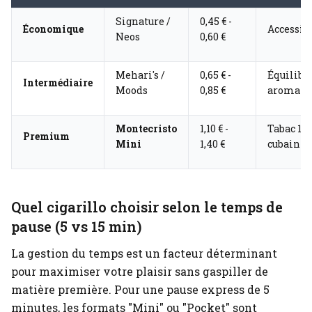
Signature /
0,45 € -
Économique
Accessibi
Neos
0,60 €
Mehari's /
0,65 € -
Équilibr
Intermédiaire
Moods
0,85 €
aromati
Montecristo
1,10 € -
Tabac 10
Premium
Mini
1,40 €
cubain
Quel cigarillo choisir selon le temps de
pause (5 vs 15 min)
La gestion du temps est un facteur déterminant
pour maximiser votre plaisir sans gaspiller de
matière première. Pour une pause express de 5
minutes, les formats "Mini" ou "Pocket" sont