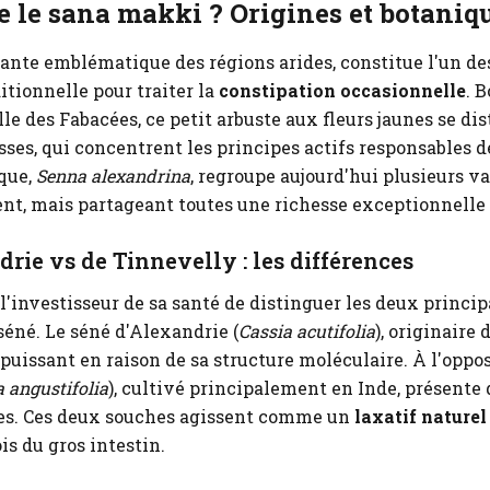
e le sana makki ? Origines et botaniq
plante emblématique des régions arides, constitue l'un des
tionnelle pour traiter la
constipation occasionnelle
. 
lle des Fabacées, ce petit arbuste aux fleurs jaunes se di
usses, qui concentrent les principes actifs responsables de
que,
Senna alexandrina
, regroupe aujourd'hui plusieurs va
nt, mais partageant toutes une richesse exceptionnelle
rie vs de Tinnevelly : les différences
r l'investisseur de sa santé de distinguer les deux princi
éné. Le séné d'Alexandrie (
Cassia acutifolia
), originaire
puissant en raison de sa structure moléculaire. À l'oppos
a angustifolia
), cultivé principalement en Inde, présente 
ues. Ces deux souches agissent comme un
laxatif naturel
is du gros intestin.