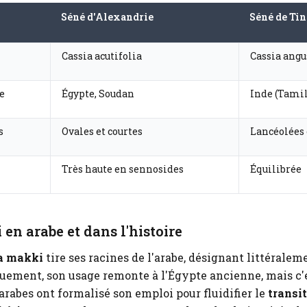
Séné d'Alexandrie
Séné de Ti
Cassia acutifolia
Cassia angu
e
Égypte, Soudan
Inde (Tami
s
Ovales et courtes
Lancéolées 
Très haute en sennosides
Équilibrée
en arabe et dans l'histoire
a makki
tire ses racines de l'arabe, désignant littéralem
uement, son usage remonte à l'Égypte ancienne, mais c'e
rabes ont formalisé son emploi pour fluidifier le
transit