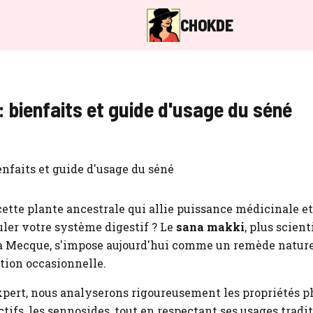
CHOKDE
 bienfaits et guide d'usage du séné
ette plante ancestrale qui allie puissance médicinale et
uler votre système digestif ? Le
sana makki
, plus scien
 Mecque, s'impose aujourd'hui comme un remède nature
tion occasionnelle.
xpert, nous analyserons rigoureusement les propriétés 
ctifs, les sennosides, tout en respectant ses usages tradi