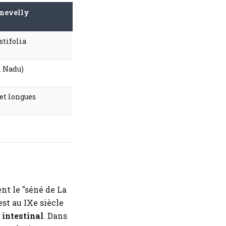
nnevelly
stifolia
l Nadu)
et longues
ent le "séné de La
st au IXe siècle
 intestinal
. Dans