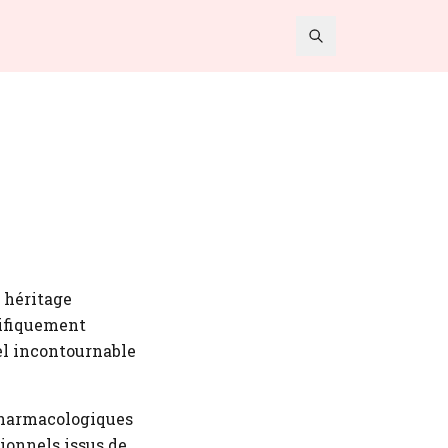
 héritage
tifiquement
l incontournable
pharmacologiques
tionnels issus de