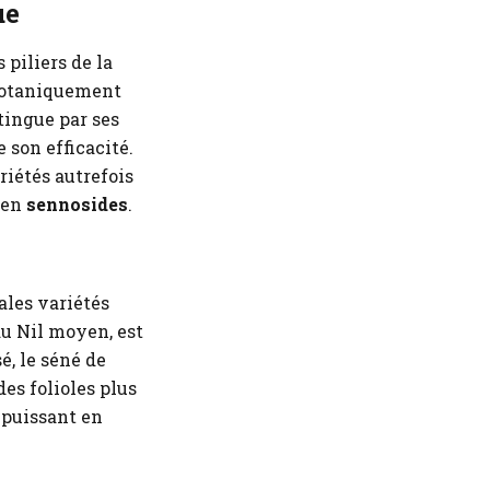
ue
 piliers de la
Botaniquement
stingue par ses
 son efficacité.
riétés autrefois
 en
sennosides
.
pales variétés
 du Nil moyen, est
é, le séné de
des folioles plus
puissant en