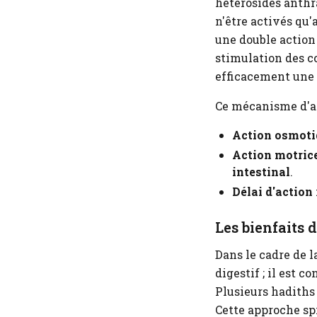
hétérosides anthra
n'être activés qu'
une double action 
stimulation des c
efficacement une
Ce mécanisme d'a
Action osmoti
Action motric
intestinal
.
Délai d'action
Les bienfaits 
Dans le cadre de l
digestif ; il est 
Plusieurs hadiths 
Cette approche spi