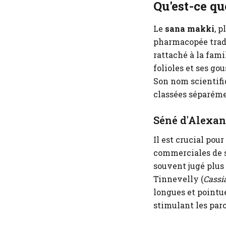
Qu'est-ce qu
Le
sana makki
, 
pharmacopée tradi
rattaché à la fami
folioles et ses go
Son nom scientifi
classées séparéme
Séné d'Alexand
Il est crucial pou
commerciales de s
souvent jugé plus 
Tinnevelly (
Cassi
longues et point
stimulant les paro