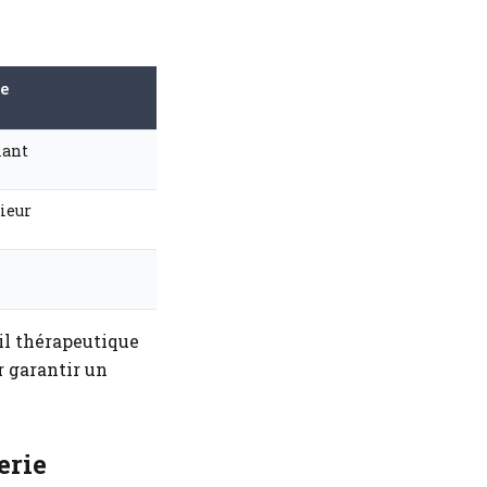
ue
lant
ieur
til thérapeutique
r garantir un
erie