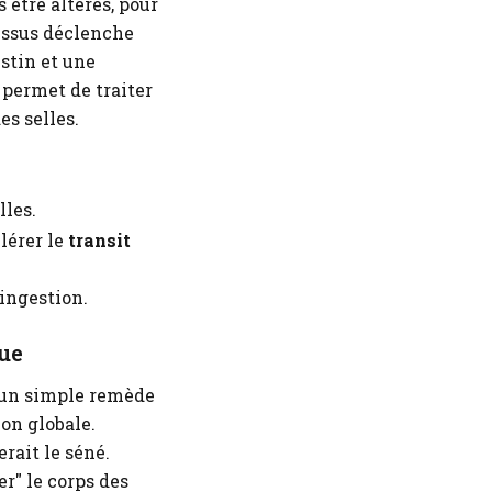
 être altérés, pour
cessus déclenche
estin et une
 permet de traiter
es selles.
lles.
lérer le
transit
'ingestion.
que
u'un simple remède
ion globale.
rait le séné.
r" le corps des