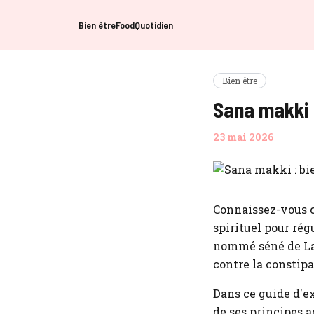
Bien être
Food
Quotidien
Bien être
Sana makki :
23 mai 2026
Connaissez-vous c
spirituel pour rég
nommé séné de La
contre la constipa
Dans ce guide d'e
de ses principes a