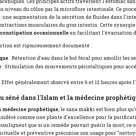
céniques. Ces principes actifs traversent l'estomac sans
au niveau du côlon par la microflore intestinale. Ce pro
: une augmentation de la sécrétion de fluides dans l'int
ontractions musculaires du gros intestin. Cette synergie
constipation occasionnelle
en facilitant l'évacuation d
ction est rigoureusement documenté :
que
: Rétention d'eau dans le bol fécal pour amollir les se
e
: Stimulation des mouvements péristaltiques pour accé
: Effet généralement observé entre 6 et 12 heures après l
du séné dans l'Islam et la médecine prophéti
a
médecine prophétique
, le sana makki est bien plus q
considéré comme une plante d'excellence pour la purificat
soulignent que si un remède pouvait guérir la mort, ce se
rituelle et préventive préconise son usage pour "nettoye