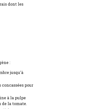
rais dont les
gène :
mbre jusqu'à
es concassées pour
ne à la pulpe
 de la tomate.