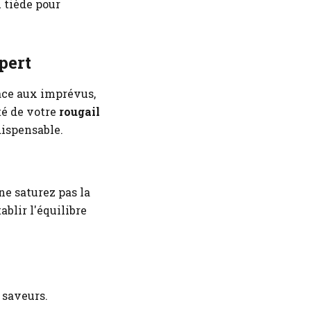
u tiède pour
pert
face aux imprévus,
té de votre
rougail
dispensable.
ne saturez pas la
ablir l'équilibre
 saveurs.