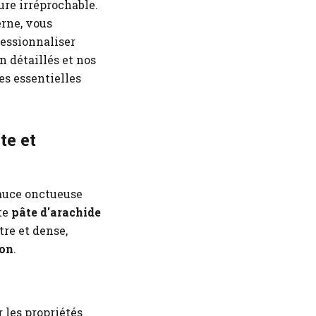
ure irréprochable.
erne, vous
essionnaliser
n détaillés et nos
s essentielles
te et
auce onctueuse
te
pâte d'arachide
tre et dense,
ion
.
 les propriétés