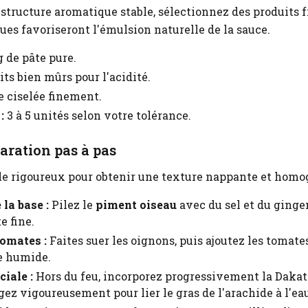
structure aromatique stable, sélectionnez des produits f
ues favoriseront l'émulsion naturelle de la sauce.
 de pâte pure.
its bien mûrs pour l'acidité.
e ciselée finement.
:
3 à 5 unités selon votre tolérance.
aration pas à pas
le rigoureux pour obtenir une texture nappante et homo
la base :
Pilez le
piment oiseau
avec du sel et du ginge
e fine.
omates :
Faites suer les oignons, puis ajoutez les tomat
e humide.
iale :
Hors du feu, incorporez progressivement la Dakati
z vigoureusement pour lier le gras de l'arachide à l'eau