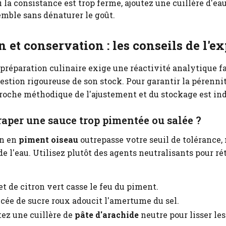
 la consistance est trop ferme, ajoutez une cuillère d'ea
semble sans dénaturer le goût.
 et conservation : les conseils de l'ex
 préparation culinaire exige une réactivité analytique 
stion rigoureuse de son stock. Pour garantir la pérenni
proche méthodique de l'ajustement et du stockage est in
aper une sauce trop pimentée ou salée ?
on en
piment oiseau
outrepasse votre seuil de tolérance, 
e l'eau. Utilisez plutôt des agents neutralisants pour rét
et de citron vert casse le feu du piment.
ée de sucre roux adoucit l'amertume du sel.
ez une cuillère de
pâte d'arachide
neutre pour lisser les