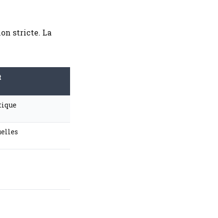
on stricte. La
t
tique
uelles