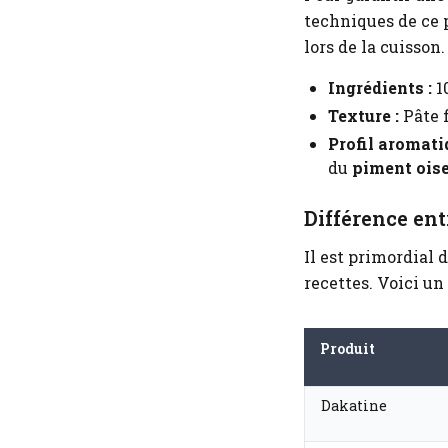
techniques de ce 
lors de la cuisson.
Ingrédients :
10
Texture :
Pâte f
Profil aromati
du
piment ois
Différence ent
Il est primordial 
recettes. Voici un
Produit
Dakatine