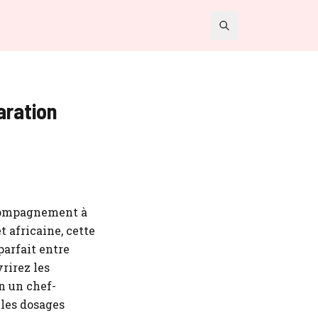
aration
ccompagnement à
t africaine, cette
parfait entre
rirez les
n un chef-
 les dosages