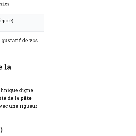
eries
(épicé)
 gustatif de vos
e la
echnique digne
ité de la
pâte
vec une rigueur
)