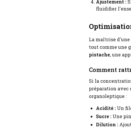
Ajustement :
Si
fluidifier l'en
Optimisation
La maîtrise d'une
tout comme une ge
pistache
, une ap
Comment rattr
Si la concentrati
préparation avec d
organoleptique :
Acidité :
Un fil
Sucre :
Une pinc
Dilution :
Ajout