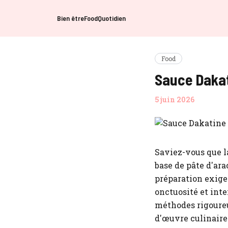
Bien être
Food
Quotidien
Food
Sauce Dakati
5 juin 2026
Saviez-vous que 
base de pâte d'ara
préparation exige
onctuosité et inte
méthodes rigoureu
d'œuvre culinaire