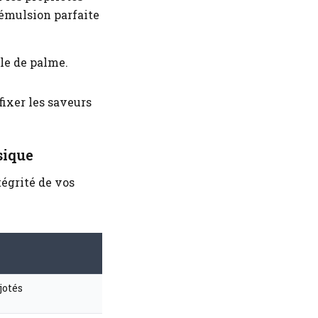
 émulsion parfaite
ile de palme.
fixer les saveurs
sique
tégrité de vos
jotés