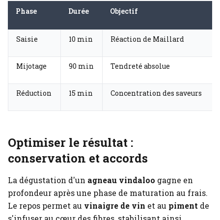
Phase
Durée
Objectif
Saisie
10 min
Réaction de Maillard
Mijotage
90 min
Tendreté absolue
Réduction
15 min
Concentration des saveurs
Optimiser le résultat :
conservation et accords
La dégustation d'un
agneau vindaloo
gagne en
profondeur après une phase de maturation au frais.
Le repos permet au
vinaigre de vin
et au
piment
de
s'infuser au cœur des fibres, stabilisant ainsi