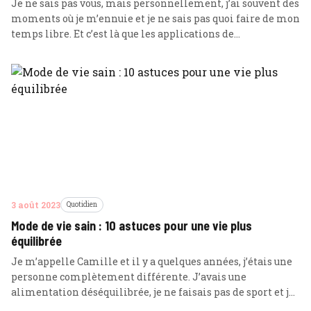
Je ne sais pas vous, mais personnellement, j’ai souvent des
moments où je m’ennuie et je ne sais pas quoi faire de mon
temps libre. Et c’est là que les applications de
divertissement sur mon smartphone entrent en jeu ! Voici
donc mes douze applications gratuites préférées pour tuer
le temps et me divertir : … Lire plus
3 août 2023
Quotidien
Mode de vie sain : 10 astuces pour une vie plus
équilibrée
Je m’appelle Camille et il y a quelques années, j’étais une
personne complètement différente. J’avais une
alimentation déséquilibrée, je ne faisais pas de sport et je
fumais régulièrement. Mais un jour, j’ai décidé que je