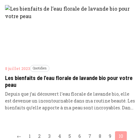
voulais changer ma vie pour le mieux. J’ai commencé à
me renseigner sur les différentes façons d’adopter un
mode de … Lire plus
8 juillet 2023
Quotidien
Les bienfaits de l’eau florale de lavande bio pour votre
peau
Depuis que j’ai découvert l’eau florale de lavande bio, elle
est devenue un incontournable dans ma routine beauté. Les
bienfaits qu’elle apporte à ma peau sont incroyables. Dans
cet article, je vais partager avec vous mon expérience
personnelle et les raisons pour lesquelles je recommande
fortement ce produit naturel. Pourquoi choisir l’eau florale
de lavande … Lire plus
←
1
2
3
4
5
6
7
8
9
10