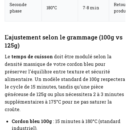
Seconde
Retourn
180°C
7-8 min
phase
produit
L'ajustement selon le grammage (100g vs
125g)
Le
temps de cuisson
doit être modulé selon la
densité massique de votre cordon bleu pour
préserver l'équilibre entre texture et sécurité
alimentaire. Un modèle standard de 100g respectera
le cycle de 15 minutes, tandis qu'une pièce
généreuse de 125g ou plus nécessitera 2 à 3 minutes
supplémentaires à 175°C pour ne pas saturer la
croûte.
Cordon bleu 100g
: 15 minutes à 180°C (standard
industriel).