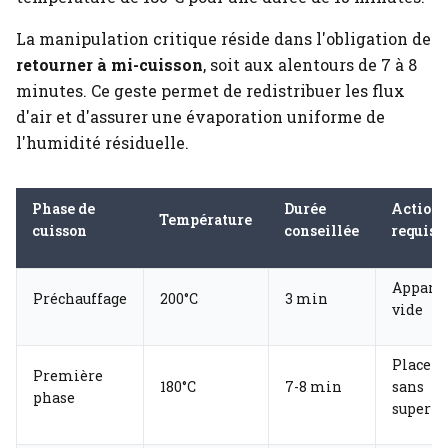
La manipulation critique réside dans l'obligation de
retourner à mi-cuisson
, soit aux alentours de 7 à 8
minutes. Ce geste permet de redistribuer les flux
d'air et d'assurer une évaporation uniforme de
l'humidité résiduelle.
Phase de
Durée
Action
Température
cuisson
conseillée
requise
Apparei
Préchauffage
200°C
3 min
vide
Placem
Première
180°C
7-8 min
sans
phase
superpo