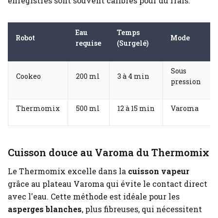
enregistrés sont souvent calibrés pour du frais.
Eau
Temps
Robot
Mode
requise
(Surgelé)
Sous
Cookeo
200 ml
3 à 4 min
pression
Thermomix
500 ml
12 à 15 min
Varoma
Cuisson douce au Varoma du Thermomix
Le Thermomix excelle dans la
cuisson vapeur
grâce au plateau Varoma qui évite le contact direct
avec l'eau. Cette méthode est idéale pour les
asperges blanches
, plus fibreuses, qui nécessitent