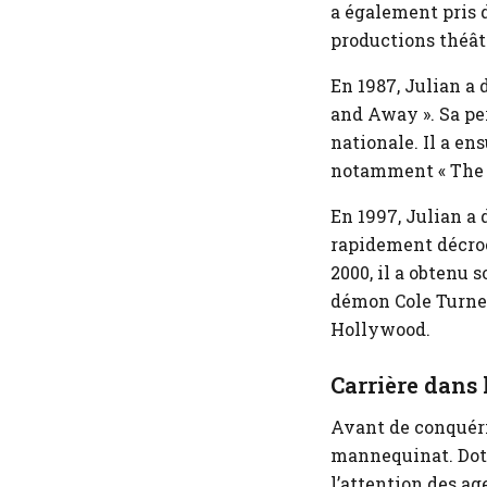
a également pris d
productions théâtr
En 1987, Julian a 
and Away ». Sa per
nationale. Il a en
notamment « The Po
En 1997, Julian a 
rapidement décroch
2000, il a obtenu s
démon Cole Turner.
Hollywood.
Carrière dans
Avant de conquéri
mannequinat. Doté
l’attention des a