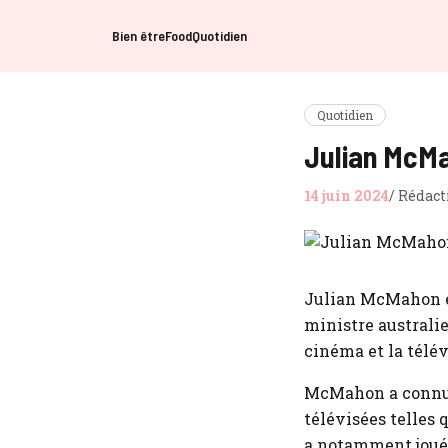
Bien être
Food
Quotidien
Quotidien
Julian McMa
14 juin 2024
/
Rédact
Julian McMahon est
ministre australie
cinéma et la télév
McMahon a connu u
télévisées telles 
a notamment joué 