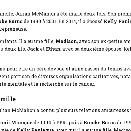
nnelle, Julian McMahon a été marié deux fois. Son premi
oke Burns
de 1999 à 2001. En 2014, il a épousé
Kelly Pani
repreneuse.
fants. Il a eu une fille,
Madison
, avec son ex-petite a
eu deux fils,
Jack
et
Ethan
, avec sa deuxième épouse, Ke
 pour être un père dévoué et aime passer du temps avec 
ent partisan de diverses organisations caritatives, not
té mentale et la recherche sur le cancer.
amille
Julian McMahon a connu plusieurs relations amoureuses
nnii Minogue
de 1994 à 1995, puis à
Brooke Burns
de 1999
a vie de
Kelly Paniagua
, avec qui il a eu une fille, Madis