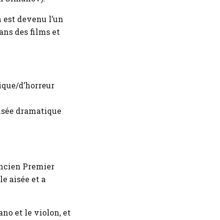
 est devenu l’un
ans des films et
ique/d’horreur
isée dramatique
’ancien Premier
e aisée et a
ano et le violon, et