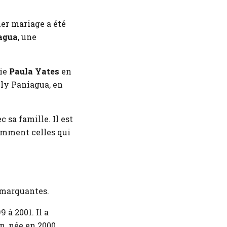
er mariage a été
agua
, une
mie
Paula Yates
en
lly Paniagua, en
sa famille. Il est
amment celles qui
 marquantes.
 à 2001. Il a
on, née en 2000.