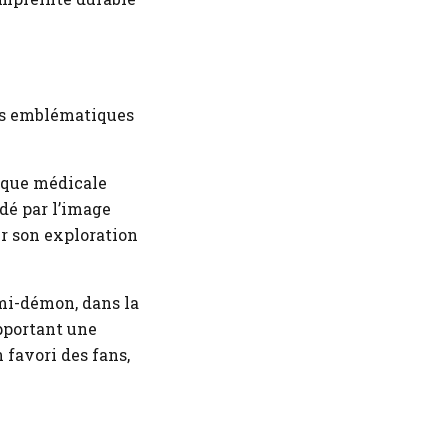
les emblématiques
ique médicale
édé par l’image
ur son exploration
mi-démon, dans la
apportant une
 favori des fans,