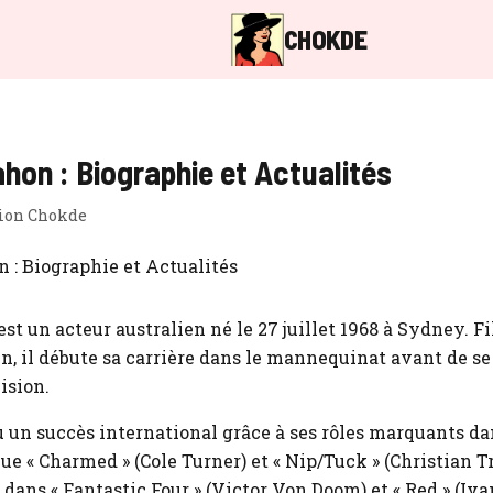
CHOKDE
hon : Biographie et Actualités
ion Chokde
 un acteur australien né le 27 juillet 1968 à Sydney. Fi
n, il débute sa carrière dans le mannequinat avant de se
ision.
n succès international grâce à ses rôles marquants dan
que « Charmed » (Cole Turner) et « Nip/Tuck » (Christian T
dans « Fantastic Four » (Victor Von Doom) et « Red » (Iv