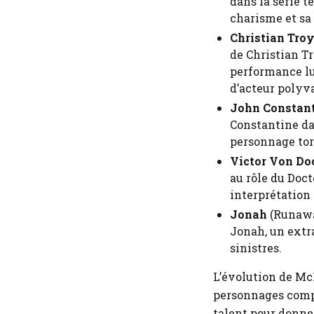
dans la série t
charisme et sa
Christian Tro
de Christian T
performance lu
d’acteur polyv
John Constan
Constantine da
personnage tor
Victor Von D
au rôle du Doct
interprétation 
Jonah
(Runaway
Jonah, un extr
sinistres.
L’évolution de Mc
personnages compl
talent pour donne