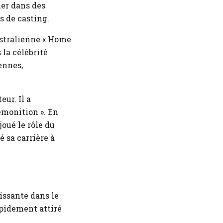
uer dans des
s de casting.
australienne « Home
 la célébrité
ennes,
ur. Il a
emonition ». En
joué le rôle du
é sa carrière à
issante dans le
apidement attiré