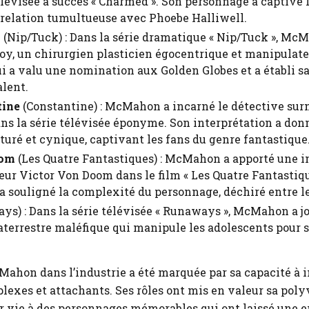
élévisée à succès « Charmed ». Son personnage a captivé l
 relation tumultueuse avec Phoebe Halliwell.
y
(Nip/Tuck) : Dans la série dramatique « Nip/Tuck », McMa
roy, un chirurgien plasticien égocentrique et manipulate
i a valu une nomination aux Golden Globes et a établi s
alent.
tine
(Constantine) : McMahon a incarné le détective sur
ns la série télévisée éponyme. Son interprétation a don
turé et cynique, captivant les fans du genre fantastique
oom
(Les Quatre Fantastiques) : McMahon a apporté une in
eur Victor Von Doom dans le film « Les Quatre Fantastiqu
a souligné la complexité du personnage, déchiré entre le
s) : Dans la série télévisée « Runaways », McMahon a jo
aterrestre maléfique qui manipule les adolescents pour s
Mahon dans l’industrie a été marquée par sa capacité à 
exes et attachants. Ses rôles ont mis en valeur sa poly
r vie à des personnages mémorables qui ont laissé une 