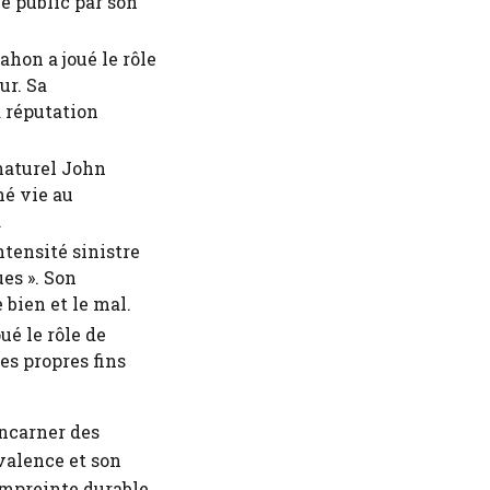
e public par son
hon a joué le rôle
ur. Sa
a réputation
naturel John
né vie au
.
tensité sinistre
es ». Son
 bien et le mal.
ué le rôle de
es propres fins
incarner des
valence et son
empreinte durable