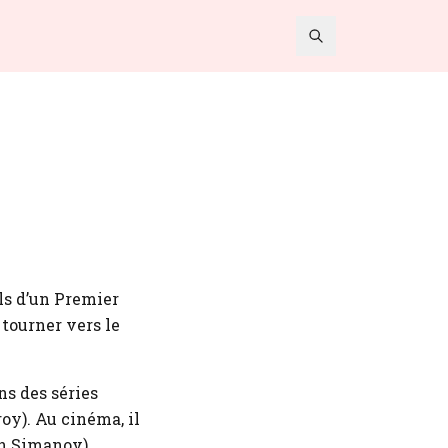
ls d’un Premier
 tourner vers le
s des séries
roy). Au cinéma, il
an Simanov).