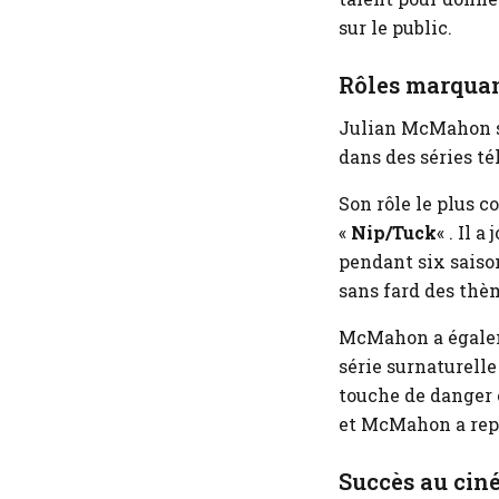
sur le public.
Rôles marquant
Julian McMahon s’
dans des séries té
Son rôle le plus c
«
Nip/Tuck
« . Il 
pendant six saison
sans fard des thèm
McMahon a égalem
série surnaturelle
touche de danger 
et McMahon a repri
Succès au cin