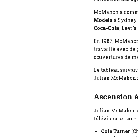
McMahon a commen
Models
à Sydney.
Coca-Cola
,
Levi’s
En 1987, McMahon 
travaillé avec d
couvertures de m
Le tableau suiva
Julian McMahon :
Ascension 
Julian McMahon a 
télévision et au c
Cole Turner
(Ch