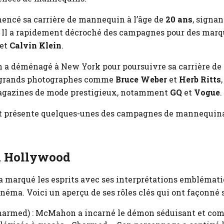
cé sa carrière de mannequin à l’âge de
20 ans
, signa
 Il a rapidement décroché des campagnes pour des marqu
et
Calvin Klein
.
a déménagé à New York pour poursuivre sa carrière de 
e grands photographes comme
Bruce Weber
et
Herb Ritts
agazines de mode prestigieux, notamment
GQ
et
Vogue
.
nt présente quelques-unes des campagnes de mannequina
à Hollywood
marqué les esprits avec ses interprétations emblémati
inéma. Voici un aperçu de ses rôles clés qui ont façonné s
armed) : McMahon a incarné le démon séduisant et com