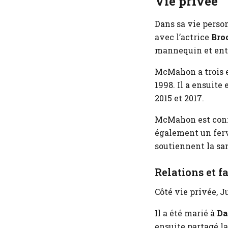
Vie privée
Dans sa vie perso
avec l’actrice
Bro
mannequin et ent
McMahon a trois en
1998. Il a ensuite 
2015 et 2017.
McMahon est connu
également un ferv
soutiennent la san
Relations et f
Côté vie privée, 
Il a été marié à
Da
ensuite partagé l