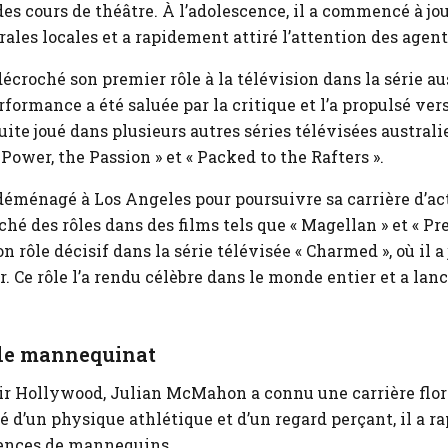
es cours de théâtre. À l’adolescence, il a commencé à jo
ales locales et a rapidement attiré l’attention des agent
décroché son premier rôle à la télévision dans la série 
formance a été saluée par la critique et l’a propulsé vers
suite joué dans plusieurs autres séries télévisées australi
wer, the Passion » et « Packed to the Rafters ».
déménagé à Los Angeles pour poursuivre sa carrière d’acte
é des rôles dans des films tels que « Magellan » et « Pr
on rôle décisif dans la série télévisée « Charmed », où il a 
 Ce rôle l’a rendu célèbre dans le monde entier et a lanc
 le mannequinat
r Hollywood, Julian McMahon a connu une carrière flor
 d’un physique athlétique et d’un regard perçant, il a r
gences de mannequins.