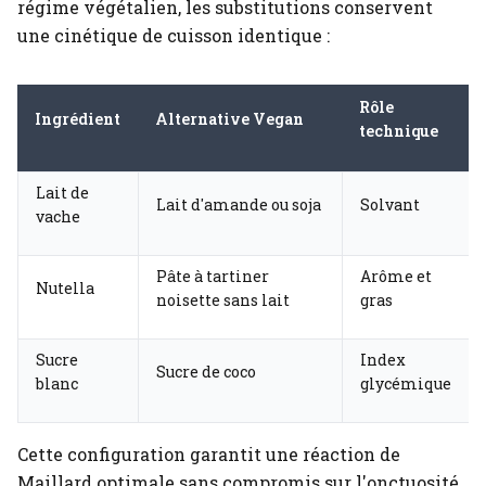
régime végétalien, les substitutions conservent
une cinétique de cuisson identique :
Rôle
Ingrédient
Alternative Vegan
technique
Lait de
Lait d'amande ou soja
Solvant
vache
Pâte à tartiner
Arôme et
Nutella
noisette sans lait
gras
Sucre
Index
Sucre de coco
blanc
glycémique
Cette configuration garantit une réaction de
Maillard optimale sans compromis sur l'onctuosité.